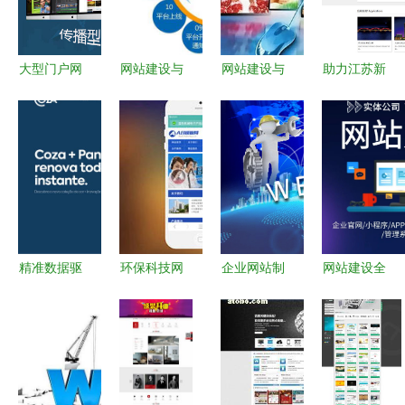
与功能
大型门户网
网站建设与
网站建设与
助力江苏新
站建设的几
网站设计的
数据处理服
佰伦光电科
个核心建议
区别解析
务 企业数
技 网站建
字化转型的
设赋能企业
双引擎
数字化转型
精准数据驱
环保科技网
企业网站制
网站建设全
动与轻工定
站模板与数
作与网站建
流程 从零
制 跨境电
据处理服务
设 打造品
开始到上线
商小商品网
构建指南
牌数字形象
站建设与数
的关键步骤
据处理新策