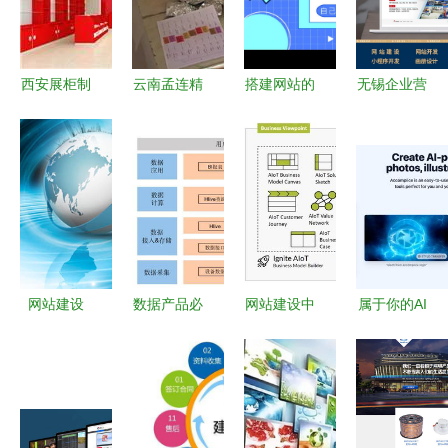
西安展柜制
云南孟连精
搭建网站的
无锡企业营
作行业观察
品咖啡区域
完整步骤
销型网站建
从技艺到数
风味差异的
从规划到上
设 专业的
据的专业跃
观察与推测
线，赋能数
力量与数据
迁
据处理服务
的驱动
网站建设
数据产品必
网站建设中
属于你的AI
知的4层技
产品架构的
创意工厂
术知识 数
四个核心视
如何构建创
据处理服务
角 业务、
意生产流水
场景、数据
线